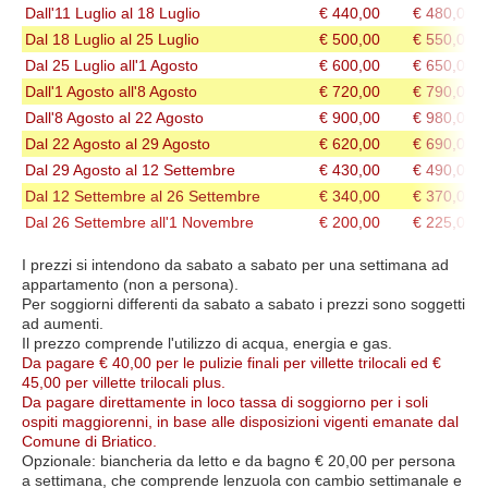
Dall'11 Luglio al 18 Luglio
€ 440,00
€ 480,00
Dal 18 Luglio
al 25 Luglio
€ 500,00
€ 550,00
Dal 25 Luglio all'1 Agosto
€ 600,00
€ 650,00
Dall'1 Agosto all'8 Agosto
€ 720,00
€ 790,00
Dall'8 Agosto al 22 Agosto
€ 900,00
€ 980,00
Dal 22 Agosto al 29 Agosto
€ 620,00
€ 690,00
Dal 29 Agosto al 12 Settembre
€ 430,00
€ 490,00
Dal 12 Settembre al 26 Settembre
€ 340,00
€ 370,00
Dal 26 Settembre all'1 Novembre
€ 200,00
€ 225,00
I prezzi si intendono da sabato a sabato per una settimana ad
appartamento (non a persona).
Per soggiorni differenti da sabato a sabato i prezzi sono soggetti
ad aumenti.
Il prezzo comprende l'utilizzo di acqua, energia e gas.
Da pagare € 40,00 per le pulizie finali per villette trilocali ed €
45,00 per villette trilocali plus.
Da pagare direttamente in loco tassa di soggiorno per i soli
ospiti maggiorenni, in base alle disposizioni vigenti emanate dal
Comune di Briatico.
Opzionale: biancheria da letto e da bagno € 20,00 per persona
a settimana, che comprende lenzuola con cambio settimanale e