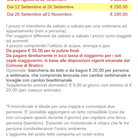
Dal 12 Settembre al 26 Settembre
€ 250,00
Dal 26 Settembre all'1 Novembre
€ 180,00
I prezzi si intendono da sabato a sabato per una settimana ad
appartamento (non a persona).
Per soggiorni differenti da sabato a sabato i prezzi sono soggetti
ad aumenti.
Il prezzo comprende l'utilizzo di acqua, energia e gas.
Da pagare € 35,00 per le pulizie finali.
Da pagare direttamente in loco tassa di soggiorno per i soli
ospiti maggiorenni, in base alle disposizioni vigenti emanate dal
Comune di Briatico.
Opzionale:
biancheria da letto e da bagno € 20,00 per persona
a settimana, che comprende lenzuola con cambio settimanale e
tovaglie con cambio bisettimanale.
Supplemento animali domestici: € 5,00 al giorno con minimo di €
20,00 (per ciascun animale).
*Il monolocale è ideale per una coppia o comunque due
persone. E' possibile aggiungere un letto richiudibile (così da
non occupare spazio durante il giorno) per ospitare una terza
persona (bambino). Essendo un monolocale è chiaro che le tre
persone condivideranno l'unico ambiente.
L'aggiunta del posto letto comporta un costo extra.