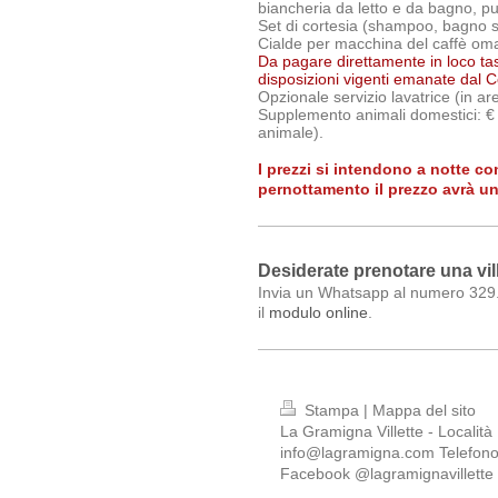
biancheria da letto e da bagno, pu
Set di cortesia (shampoo, bagno 
Cialde per macchina del caffè om
Da pagare direttamente in loco tass
disposizioni vigenti emanate dal C
Opzionale servizio lavatrice (in a
Supplemento animali domestici: € 
animale).
I prezzi si intendono a notte c
pernottamento il prezzo avrà u
Desiderate prenotare una vil
Invia un Whatsapp al numero 329.3
il
modulo online
.
Stampa
|
Mappa del sito
La Gramigna Villette - Località
info@lagramigna.com Telefon
Facebook @lagramignavillette -