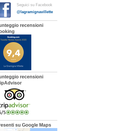
Seguici su Facebook
@lagramignavillette
unteggio recensioni
ooking
unteggio recensioni
ripAdvisor
resenti su Google Maps