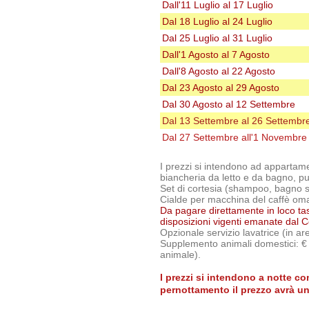
Dall'11 Luglio al 17 Luglio
Dal 18 Luglio
al 24 Luglio
Dal 25 Luglio al 31 Luglio
Dall'1 Agosto al 7 Agosto
Dall'8 Agosto al 22 Agosto
Dal 23 Agosto al 29 Agosto
Dal 30 Agosto al 12 Settembre
Dal 13 Settembre al 26 Settembr
Dal 27 Settembre all'1 Novembre
I prezzi si intendono ad appartam
biancheria da letto e da bagno, pu
Set di cortesia (shampoo, bagno 
Cialde per macchina del caffè om
Da pagare direttamente in loco tass
disposizioni vigenti emanate dal C
Opzionale servizio lavatrice (in a
Supplemento animali domestici: € 
animale).
I prezzi si intendono a notte c
pernottamento il prezzo avrà u