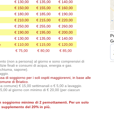
€ 130,00
€ 135,00
€ 140,00
€ 150,00
€ 155,00
€ 160,00
€ 180,00
€ 185,00
€ 190,00
€ 210,00
€ 215,00
€ 220,00
€ 250,00
€ 255,00
€ 260,00
€ 190,00
€ 195,00
€ 200,00
P
€ 130,00
€ 135,00
€ 140,00
G
e
€ 110,00
€ 115,00
€ 120,00
€ 75,00
€ 80,00
€ 85,00
ento (non a persona) al giorno e sono comprensivi di
lizie finali e consumi di acqua, energia e gas.
schiuma, sapone).
aggio.
a di soggiorno per i soli ospiti maggiorenni, in base alle
omune di Briatico.
rea comune) € 15,00 settimanali o € 5,00 a lavaggio.
5,00 al giorno con minimo di € 20,00 (per ciascun
on soggiorno minimo di 2 pernottamenti. Per un solo
n supplemento del 20% in più.