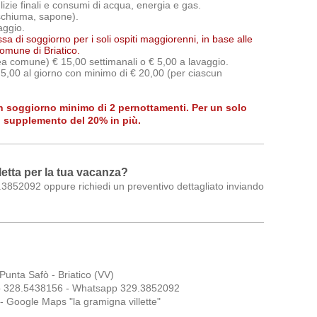
lizie finali e consumi di acqua, energia e gas.
schiuma, sapone).
aggio.
a di soggiorno per i soli ospiti maggiorenni, in base alle
omune di Briatico.
rea comune) € 15,00 settimanali o € 5,00 a lavaggio.
5,00 al giorno con minimo di € 20,00 (per ciascun
on soggiorno minimo di 2 pernottamenti. Per un solo
n supplemento del 20% in più.
letta per la tua vacanza?
852092 oppure richiedi un preventivo dettagliato inviando
 Punta Safò - Briatico (VV)
o 328.5438156 - Whatsapp 329.3852092
 Google Maps "la gramigna villette"