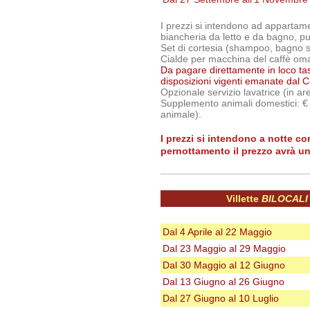
I prezzi si intendono ad appartam
biancheria da letto e da bagno, pu
Set di cortesia (shampoo, bagno 
Cialde per macchina del caffè om
Da pagare direttamente in loco tass
disposizioni vigenti emanate dal C
Opzionale servizio lavatrice (in a
Supplemento animali domestici: € 
animale).
I prezzi si intendono a notte c
pernottamento il prezzo avrà u
Villette
BILOCALI
Dal 4 Aprile al 22 Maggio
Dal 23 Maggio al 29 Maggio
Dal 30 Maggio al 12 Giugno
Dal 13 Giugno al 26 Giugno
Dal 27 Giugno al 10 Luglio