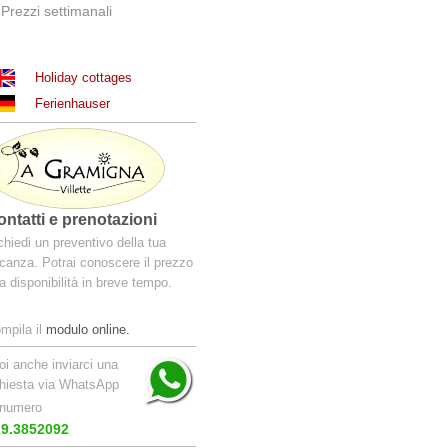
Prezzi settimanali
Holiday cottages
Ferienhauser
ontatti e prenotazioni
chiedi un preventivo della tua
canza. Potrai conoscere il prezzo
la disponibilità in breve tempo.
mpila il
modulo online.
oi anche inviarci una
chiesta via WhatsApp
 numero
29.3852092