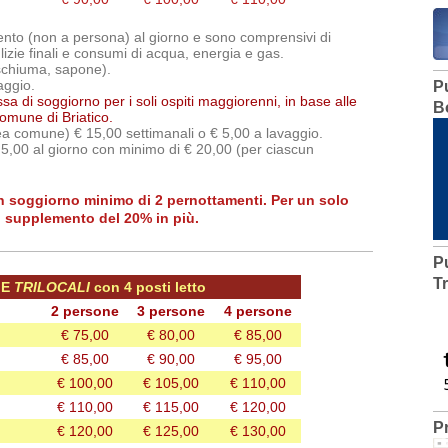
ento (non a persona) al giorno e sono comprensivi di
lizie finali e consumi di acqua, energia e gas.
schiuma, sapone).
aggio.
P
a di soggiorno per i soli ospiti maggiorenni, in base alle
B
omune di Briatico.
rea comune) € 15,00 settimanali o € 5,00 a lavaggio.
5,00 al giorno con minimo di € 20,00 (per ciascun
on soggiorno minimo di 2 pernottamenti. Per un solo
n supplemento del 20% in più.
P
T
E
TRILOCALI
con 4 posti letto
2 persone
3 persone
4 persone
€ 75,00
€ 80,00
€ 85,00
€ 85,00
€ 90,00
€ 95,00
€ 100,00
€ 105,00
€ 110,00
€ 110,00
€ 115,00
€ 120,00
P
€ 120,00
€ 125,00
€ 130,00